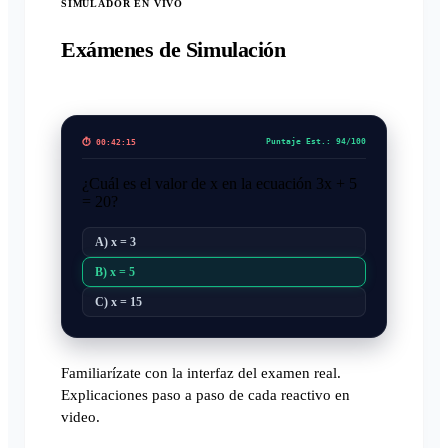
SIMULADOR EN VIVO
Exámenes de Simulación
Puntaje Est.: 94/100
⏱️ 00:42:15
¿Cuál es el valor de x en la ecuación 3x + 5
= 20?
A) x = 3
B) x = 5
C) x = 15
Familiarízate con la interfaz del examen real.
Explicaciones paso a paso de cada reactivo en
video.