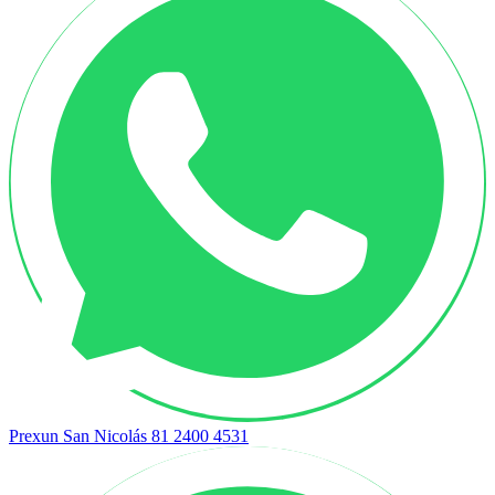
Prexun San Nicolás
81 2400 4531