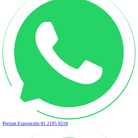
Prexun Exposición
81 2195 9218