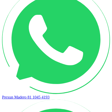
Prexun Madero
81 1045 4193