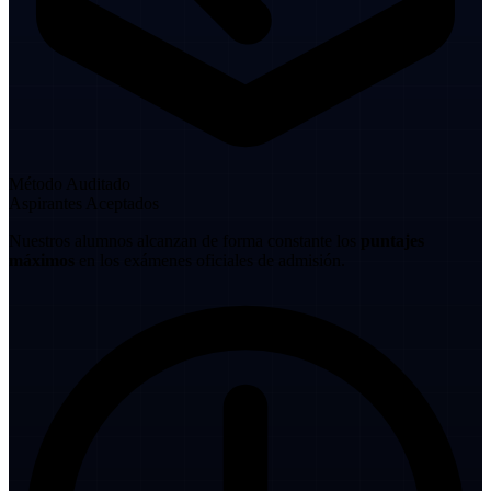
Método Auditado
Aspirantes Aceptados
Nuestros alumnos alcanzan de forma constante los
puntajes
máximos
en los exámenes oficiales de admisión.